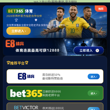
365上市公司(英国)集团-官方网站
网站首页
关
公司动态
新闻中心
公司动态