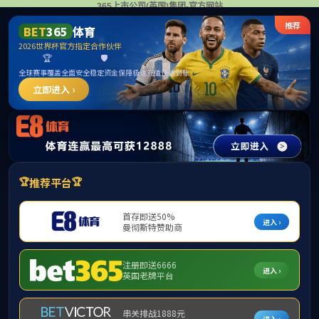
365上市公司(英国)集团-官方网站
网站首页
关
党建动态
党建工作
党总支介绍