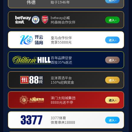
党建动态
上市公司党总支召开
党总支委员、各支
体职工参加了会议
工会动态