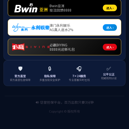
会议首先由党总
会人员通过签订20
了全体党员干部职
会议指出，要持
平，切实增强党员
治生态。