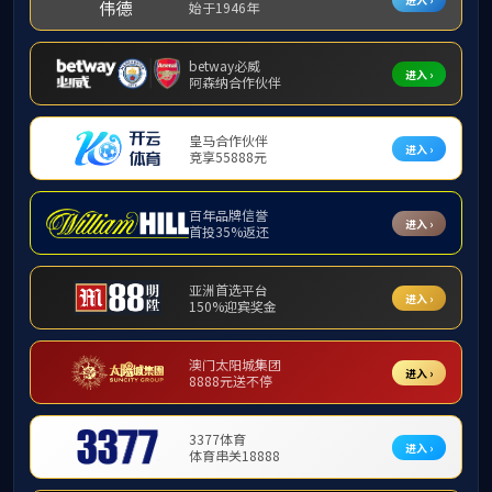
行业动态
厂建设情况，总经理
调研中，许宁副主
365英国上市公司20
近期公示
胺、50万吨/年己二胺
“煤制氢—绿电绿氢耦