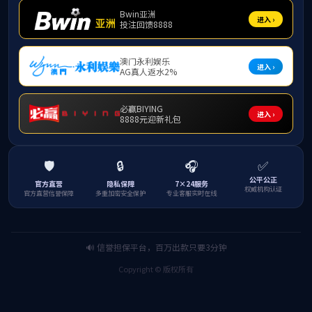
总经理杨社明在
关键环节持续运转，