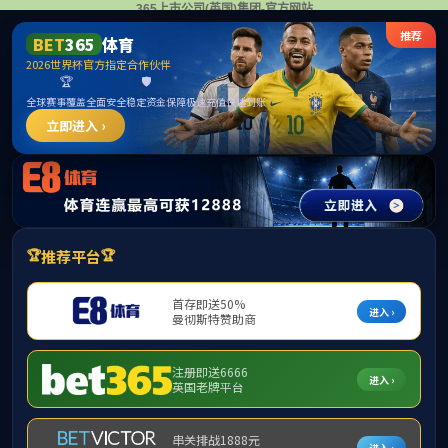
365上市公司(英国)集团-官方网站
网站首页
关
公司动态
新闻中心
强化责任担当 筑牢安全防线|365
发布
公司动态
为进一步加强
业安全，
4月30日