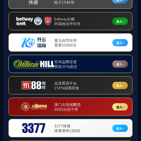
行业动态
业监护人员的专业
负责人
、生产部门
近期公示
针对近年来行
标准重点条款解析
要点
、
特殊作业常
30871-202
作业等场景的风险